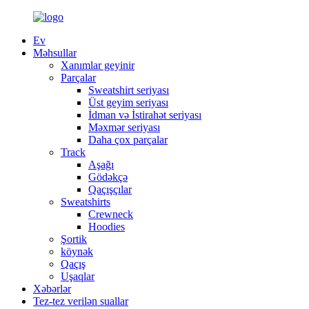
Ev
Məhsullar
Xanımlar geyinir
Parçalar
Sweatshirt seriyası
Üst geyim seriyası
İdman və İstirahət seriyası
Məxmər seriyası
Daha çox parçalar
Track
Aşağı
Gödəkçə
Qaçışçılar
Sweatshirts
Crewneck
Hoodies
Şortik
köynək
Qaçış
Uşaqlar
Xəbərlər
Tez-tez verilən suallar