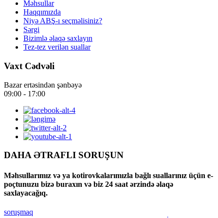
Məhsullar
Haqqımızda
Niyə ABŞ-ı seçməlisiniz?
Sərgi
Bizimlə əlaqə saxlayın
Tez-tez verilən suallar
Vaxt Cədvəli
Bazar ertəsindən şənbəyə
09:00 - 17:00
DAHA ƏTRAFLI SORUŞUN
Məhsullarımız və ya kotirovkalarımızla bağlı suallarınız üçün e-
poçtunuzu bizə buraxın və biz 24 saat ərzində əlaqə
saxlayacağıq.
soruşmaq