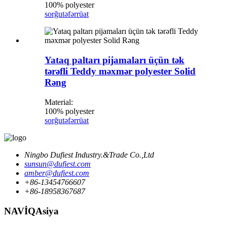
100% polyester
sorğu
təfərrüat
Yataq paltarı pijamaları üçün tək
tərəfli Teddy məxmər polyester Solid
Rəng
Material:
100% polyester
sorğu
təfərrüat
Ningbo Dufiest Industry.&Trade Co.,Ltd
sunsun@dufiest.com
amber@dufiest.com
+86-13454766607
+86-18958367687
NAVİQAsiya