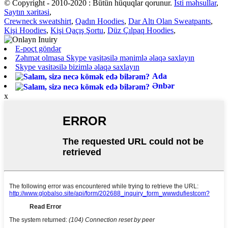
© Copyright - 2010-2020 : Bütün hüquqlar qorunur.
İsti məhsullar
,
Saytın xəritəsi
,
Crewneck sweatshirt
,
Qadın Hoodies
,
Dar Altı Olan Sweatpants
,
Kişi Hoodies
,
Kişi Qaçış Şortu
,
Düz Çılpaq Hoodies
,
E-poçt göndər
Zəhmət olmasa Skype vasitəsilə mənimlə əlaqə saxlayın
Skype vasitəsilə bizimlə əlaqə saxlayın
Ada
Ənbər
x