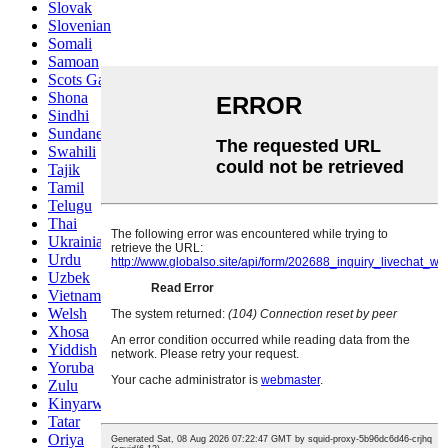
Slovak
Slovenian
Somali
Samoan
Scots Gaelic
Shona
Sindhi
Sundanese
Swahili
Tajik
Tamil
Telugu
Thai
Ukrainian
Urdu
Uzbek
Vietnamese
Welsh
Xhosa
Yiddish
Yoruba
Zulu
Kinyarwanda
Tatar
Oriya