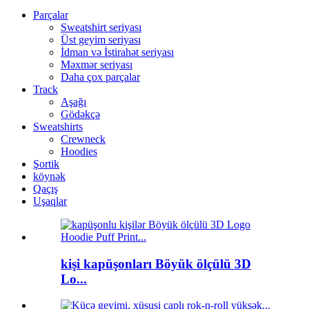
Parçalar
Sweatshirt seriyası
Üst geyim seriyası
İdman və İstirahət seriyası
Məxmər seriyası
Daha çox parçalar
Track
Aşağı
Gödəkçə
Sweatshirts
Crewneck
Hoodies
Şortik
köynək
Qaçış
Uşaqlar
kişi kapüşonları Böyük ölçülü 3D
Lo...