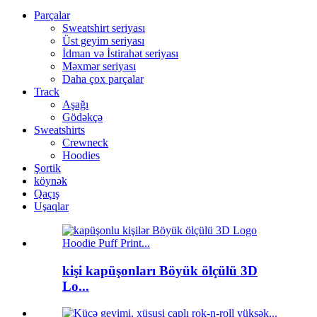
Parçalar
Sweatshirt seriyası
Üst geyim seriyası
İdman və İstirahət seriyası
Məxmər seriyası
Daha çox parçalar
Track
Aşağı
Gödəkçə
Sweatshirts
Crewneck
Hoodies
Şortik
köynək
Qaçış
Uşaqlar
kişi kapüşonları Böyük ölçülü 3D
Lo...