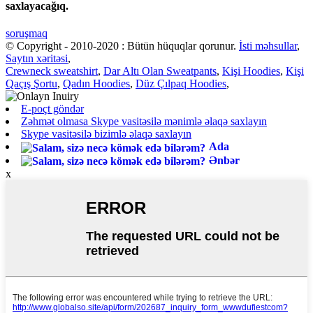
saxlayacağıq.
soruşmaq
© Copyright - 2010-2020 : Bütün hüquqlar qorunur.
İsti məhsullar
,
Saytın xəritəsi
,
Crewneck sweatshirt
,
Dar Altı Olan Sweatpants
,
Kişi Hoodies
,
Kişi
Qaçış Şortu
,
Qadın Hoodies
,
Düz Çılpaq Hoodies
,
E-poçt göndər
Zəhmət olmasa Skype vasitəsilə mənimlə əlaqə saxlayın
Skype vasitəsilə bizimlə əlaqə saxlayın
Ada
Ənbər
x