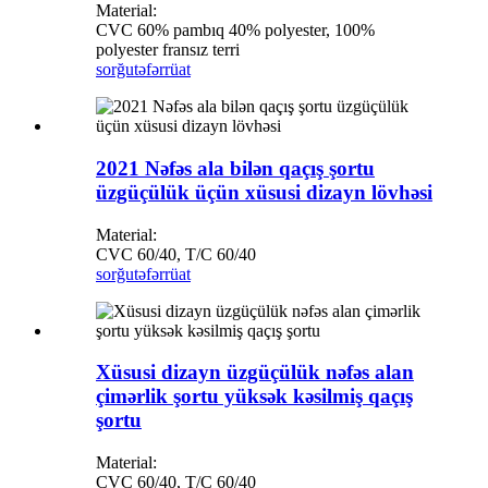
Material:
CVC 60% pambıq 40% polyester, 100%
polyester fransız terri
sorğu
təfərrüat
2021 Nəfəs ala bilən qaçış şortu
üzgüçülük üçün xüsusi dizayn lövhəsi
Material:
CVC 60/40, T/C 60/40
sorğu
təfərrüat
Xüsusi dizayn üzgüçülük nəfəs alan
çimərlik şortu yüksək kəsilmiş qaçış
şortu
Material:
CVC 60/40, T/C 60/40