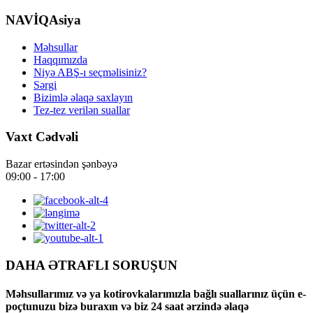
NAVİQAsiya
Məhsullar
Haqqımızda
Niyə ABŞ-ı seçməlisiniz?
Sərgi
Bizimlə əlaqə saxlayın
Tez-tez verilən suallar
Vaxt Cədvəli
Bazar ertəsindən şənbəyə
09:00 - 17:00
DAHA ƏTRAFLI SORUŞUN
Məhsullarımız və ya kotirovkalarımızla bağlı suallarınız üçün e-
poçtunuzu bizə buraxın və biz 24 saat ərzində əlaqə