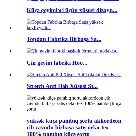
Küçə geyimləri üçün xüsusi dizayn...
Topdan Fabrika Birbaşa Sa...
Çin geyim fabriki Hoo...
Stretch Anti Həb Xüsusi St...
yüksək küçə pambıq şortu akkordeon
cib zavodu birbaşa satış oeko-tex
100% pambıq küçə şortu