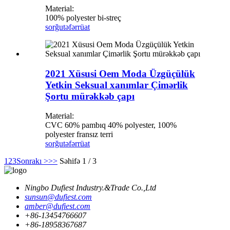
Material:
100% polyester bi-streç
sorğu
təfərrüat
2021 Xüsusi Oem Moda Üzgüçülük
Yetkin Seksual xanımlar Çimərlik
Şortu mürəkkəb çapı
Material:
CVC 60% pambıq 40% polyester, 100%
polyester fransız terri
sorğu
təfərrüat
1
2
3
Sonrakı >
>>
Səhifə 1 / 3
Ningbo Dufiest Industry.&Trade Co.,Ltd
sunsun@dufiest.com
amber@dufiest.com
+86-13454766607
+86-18958367687