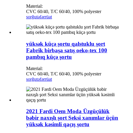
Material:
CVC 60/40, T/C 60/40, 100% polyester
sorğu
təfərrüat
yüksək küçə şortu qalstuklu şort
Fabrik birbaşa satış oeko-tex 100
pambıq küçə şortu
Material:
CVC 60/40, T/C 60/40, 100% polyester
sorğu
təfərrüat
2021 Fərdi Oem Moda Üzgüçülük
bəbir naxışlı şort Seksi xanımlar üçün
yüksək kəsimli qaçış şortu