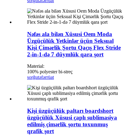
sorğu
təfərrüat
Nəfəs ala bilən Xüsusi Oem Moda
Üzgüçülük Yetkinlər üçün Seksual
Kişi Çimərlik Şortu Qaçış Flex Stride
2-in-1-də 7 düymlük qara şort
Material:
100% polyester bi-streç
sorğu
təfərrüat
Kişi üzgüçülük paltarı boardshort
üzgüçülük Xüsusi çaplı sublimasiya
edilmiş çimərlik şortu toxunmuş
qrafik şort