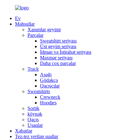
Ev
Məhsullar
Xanımlar geyinir
Parçalar
Sweatshirt seriyası
Üst geyim seriyası
İdman və İstirahət seriyası
Məxmər seriyası
Daha çox parçalar
Track
Aşağı
Gödəkçə
Qaçışçılar
Sweatshirts
Crewneck
Hoodies
Şortik
köynək
Qaçış
Uşaqlar
Xəbərlər
Tez-tez verilən suallar