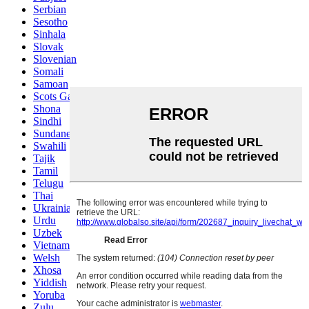
Serbian
Sesotho
Sinhala
Slovak
Slovenian
Somali
Samoan
Scots Gaelic
Shona
Sindhi
Sundanese
Swahili
Tajik
Tamil
Telugu
Thai
Ukrainian
Urdu
Uzbek
Vietnamese
Welsh
Xhosa
Yiddish
Yoruba
Zulu