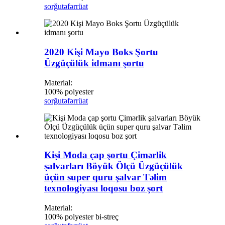
sorğu
təfərrüat
2020 Kişi Mayo Boks Şortu
Üzgüçülük idmanı şortu
Material:
100% polyester
sorğu
təfərrüat
Kişi Moda çap şortu Çimərlik
şalvarları Böyük Ölçü Üzgüçülük
üçün super quru şalvar Təlim
texnologiyası loqosu boz şort
Material:
100% polyester bi-streç