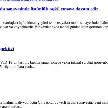
da sənayesində üstünlük təşkil etməyə davam edir
ük axtardıqları üçün idman geyimi tendensiyaları moda sənayesində üst
var və köynəklərdir. Bir vaxtlar evdə tənbəl günlər üçün qorunan kapşonl
pektivi
COVID-19-un təsirinə baxmayaraq, sənaye yaxşı inkişaf sürətini qoruyub.
 trilyon dollara çatıb...
atınalma fəaliyyəti üçün Çinə gəldi və yerli geyim sənayesinə yeni canl
maraqlanırlar...