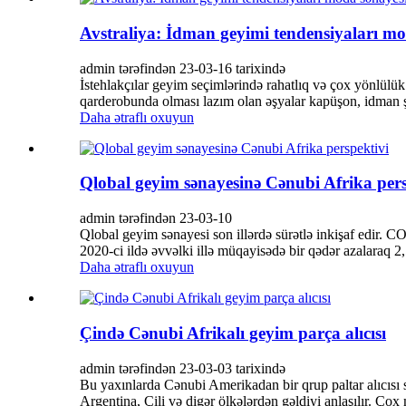
Avstraliya: İdman geyimi tendensiyaları mo
admin tərəfindən 23-03-16 tarixində
İstehlakçılar geyim seçimlərində rahatlıq və çox yönlül
qarderobunda olması lazım olan əşyalar kapüşon, idman şal
Daha ətraflı oxuyun
Qlobal geyim sənayesinə Cənubi Afrika pers
admin tərəfindən 23-03-10
Qlobal geyim sənayesi son illərdə sürətlə inkişaf edir. 
2020-ci ildə əvvəlki illə müqayisədə bir qədər azalaraq 2,5
Daha ətraflı oxuyun
Çində Cənubi Afrikalı geyim parça alıcısı
admin tərəfindən 23-03-03 tarixində
Bu yaxınlarda Cənubi Amerikadan bir qrup paltar alıcısı s
Argentina, Çili və digər ölkələrdən gəldiyi anlaşılır. Çox 