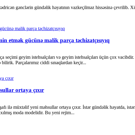
ədricən gənclərin gündəlik həyatının vazkeçilməz hissəsinə çevrilib. Xü
min etmək gücünə malik parça təchizatçısıyıq
seçimi geyim istehsalçıları və geyim istehsalçıları üçün çox vacibdir. B
 bilirik. Parçalarımız ciddi sınaqlardan keçir...
sullar ortaya çıxır
ı ilə müxtəlif yeni məhsullar ortaya çıxır. İstər gündəlik həyatda, istə
ılmış moda modelidir. Bu yeni rejim...