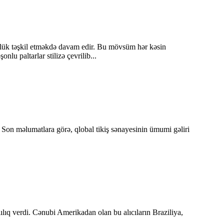
ünlük təşkil etməkdə davam edir. Bu mövsüm hər kəsin
u paltarlar stilizə çevrilib...
 Son məlumatlara görə, qlobal tikiş sənayesinin ümumi gəliri
ılıq verdi. Cənubi Amerikadan olan bu alıcıların Braziliya,