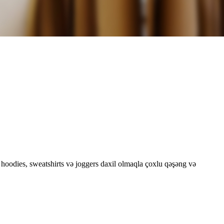
a hoodies, sweatshirts və joggers daxil olmaqla çoxlu qəşəng və