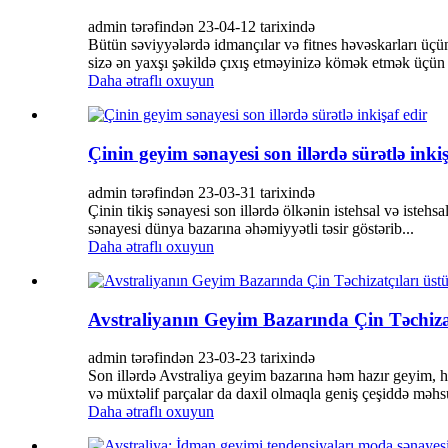
admin tərəfindən 23-04-12 tarixində
Bütün səviyyələrdə idmançılar və fitnes həvəskarları üç
sizə ən yaxşı şəkildə çıxış etməyinizə kömək etmək üçün 
Daha ətraflı oxuyun
Çinin geyim sənayesi son illərdə sürətlə inkiş
admin tərəfindən 23-03-31 tarixində
Çinin tikiş sənayesi son illərdə ölkənin istehsal və istehs
sənayesi dünya bazarına əhəmiyyətli təsir göstərib...
Daha ətraflı oxuyun
Avstraliyanın Geyim Bazarında Çin Təchizatç
admin tərəfindən 23-03-23 ​​tarixində
Son illərdə Avstraliya geyim bazarına həm hazır geyim, h
və müxtəlif parçalar da daxil olmaqla geniş çeşiddə məhsu
Daha ətraflı oxuyun