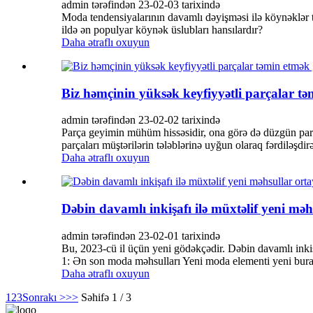
admin tərəfindən 23-02-03 tarixində
Moda tendensiyalarının davamlı dəyişməsi ilə köynəklər t
ildə ən populyar köynək üslubları hansılardır?
Daha ətraflı oxuyun
Biz həmçinin yüksək keyfiyyətli parçalar tə
admin tərəfindən 23-02-02 tarixində
Parça geyimin mühüm hissəsidir, ona görə də düzgün parça 
parçaları müştərilərin tələblərinə uyğun olaraq fərdiləşdirə
Daha ətraflı oxuyun
Dəbin davamlı inkişafı ilə müxtəlif yeni məh
admin tərəfindən 23-02-01 tarixində
Bu, 2023-cü il üçün yeni gödəkçədir. Dəbin davamlı inkişaf
1: Ən son moda məhsulları Yeni moda elementi yeni burax
Daha ətraflı oxuyun
1
2
3
Sonrakı >
>>
Səhifə 1 / 3