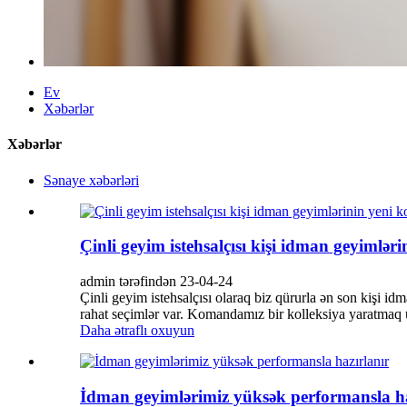
Ev
Xəbərlər
Xəbərlər
Sənaye xəbərləri
Çinli geyim istehsalçısı kişi idman geyimləri
admin tərəfindən 23-04-24
Çinli geyim istehsalçısı olaraq biz qürurla ən son kişi i
rahat seçimlər var. Komandamız bir kolleksiya yaratmaq 
Daha ətraflı oxuyun
İdman geyimlərimiz yüksək performansla ha