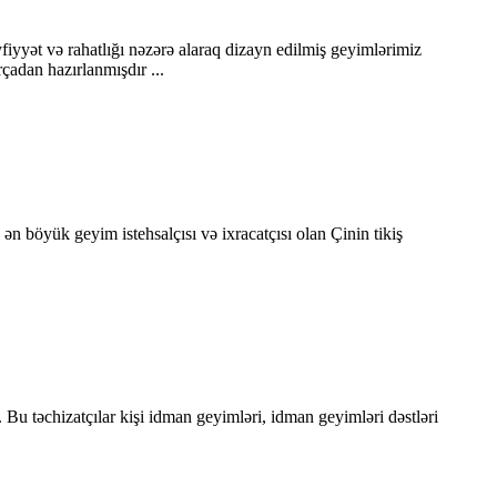
yyət və rahatlığı nəzərə alaraq dizayn edilmiş geyimlərimiz
çadan hazırlanmışdır ...
 ən böyük geyim istehsalçısı və ixracatçısı olan Çinin tikiş
Bu təchizatçılar kişi idman geyimləri, idman geyimləri dəstləri