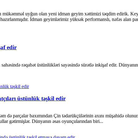
ün mükəmməl uyğun olan yeni idman geyim xəttimizi təqdim edirik. Keyfi
hazırlanmışdır. İdman geyimlərimiz yüksək performanslı, nəfəs alan par
af edir
al sahəsində rəqabət üstünlükləri sayəsində sürətlə inkişaf edir. Dünyanın
ıları üstünlük təşkil edir
əm də parçalar baxımından Çin tədarükçülərinin axını müşahidə olunur. 
llar gətirmişlər. Dünyanın əsas oyunçularından biri...