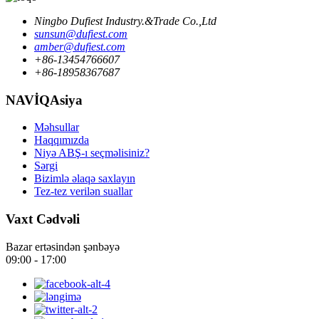
Ningbo Dufiest Industry.&Trade Co.,Ltd
sunsun@dufiest.com
amber@dufiest.com
+86-13454766607
+86-18958367687
NAVİQAsiya
Məhsullar
Haqqımızda
Niyə ABŞ-ı seçməlisiniz?
Sərgi
Bizimlə əlaqə saxlayın
Tez-tez verilən suallar
Vaxt Cədvəli
Bazar ertəsindən şənbəyə
09:00 - 17:00