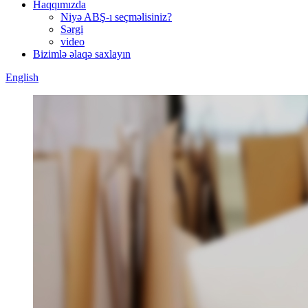
Haqqımızda
Niyə ABŞ-ı seçməlisiniz?
Sərgi
video
Bizimlə əlaqə saxlayın
English