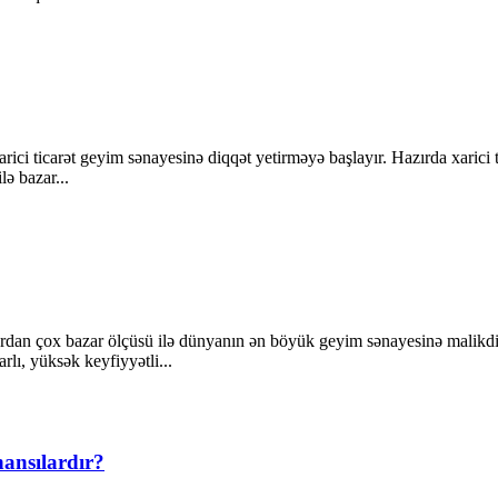
arici ticarət geyim sənayesinə diqqət yetirməyə başlayır. Hazırda xarici t
lə bazar...
ollardan çox bazar ölçüsü ilə dünyanın ən böyük geyim sənayesinə mali
arlı, yüksək keyfiyyətli...
hansılardır?