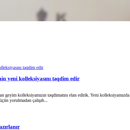
nin yeni kolleksiyasını təqdim edir
dman geyim kolleksiyamızın təqdimatını elan edirik. Yeni kolleksiyamızd
üçün yorulmadan çalışıb...
zırlanır