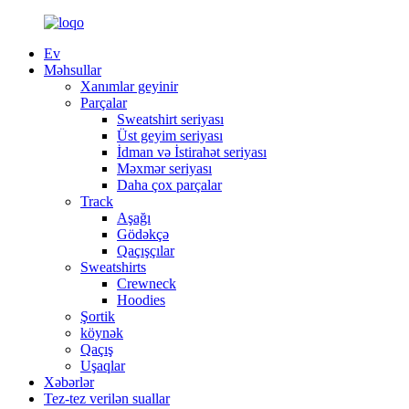
Ev
Məhsullar
Xanımlar geyinir
Parçalar
Sweatshirt seriyası
Üst geyim seriyası
İdman və İstirahət seriyası
Məxmər seriyası
Daha çox parçalar
Track
Aşağı
Gödəkçə
Qaçışçılar
Sweatshirts
Crewneck
Hoodies
Şortik
köynək
Qaçış
Uşaqlar
Xəbərlər
Tez-tez verilən suallar