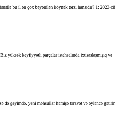
susilə bu il ən çox bəyənilən köynək tərzi hansıdır? 1: 2023-cü
iz yüksək keyfiyyətli parçalar istehsalında ixtisaslaşmışıq və
rsə də geyimdə, yeni məhsullar həmişə təravət və əyləncə gətirir.