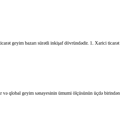
icarət geyim bazarı sürətli inkişaf dövründədir. 1. Xarici ticarət
kdir və qlobal geyim sənayesinin ümumi ölçüsünün üçdə birindən