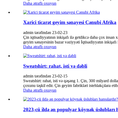
Daha ətraflı oxuyun
Xarici ticarət geyim sənayesi Cənubi Afrika
admin tərəfindən 23-02-23
Çin iqtisadiyyatının inkişafı ilə getdikcə daha çox insan x
geyim sənayesinin bazar vəziyyəti İqtisadiyyatın inkişafı i
Daha ətraflı oxuyun
Sweatshirt: rahat, isti və dəbli
admin tərəfindən 23-02-15
Sweatshirt: rahat, isti və qəşəng 1. Çin, 300 milyard d
çoxunu təşkil edir. Çin geyim fabrikləri istehlakçılara etib
Daha ətraflı oxuyun
2023-cü ildə ən populyar köynək üslubları 