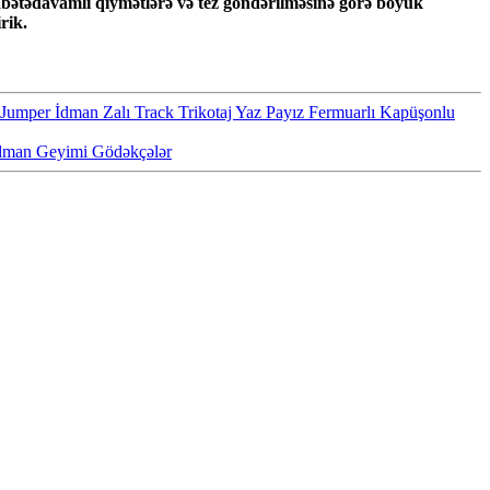
abətədavamlı qiymətlərə və tez göndərilməsinə görə böyük
rik.
umper İdman Zalı Track Trikotaj Yaz Payız Fermuarlı Kapüşonlu
İdman Geyimi Gödəkçələr