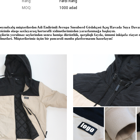
Rəng:
Fərdi Rəng
MOQ:
1000 ədəd
və beynəlxalq müştərilərdən Adi Endirimli Avropa Snoubord Gödəkçəsi Açıq Havada Suya Dava
n bizimlə əlaqə saxlayaraq hərtərəfli xidmətlərimizdən yararlanmağa başlayın.
ilərin yorulmaz səylərindən sonra həmişə dürüstlük, qarşılıqlı fayda, ümumi inkişafa riayət et
dmətləri. Müştərilərimiz üçün bir pəncərəli mənbə platformasını hazırlayın!