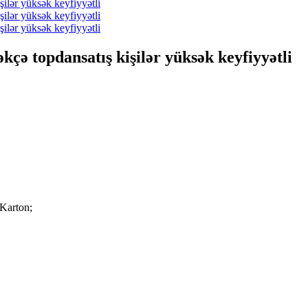
çə topdansatış kişilər yüksək keyfiyyətli
 Karton;