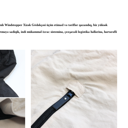
mlı Windstopper Xizək Gödəkçəsi üçün etimad və təriflər qazandıq, biz yüksək
məyə sadiqik, indi mükəmməl ixrac sisteminə, çoxşaxəli logistika həllərinə, hərtərəfli