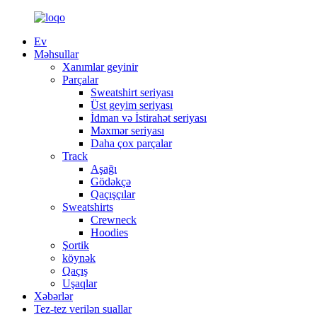
Ev
Məhsullar
Xanımlar geyinir
Parçalar
Sweatshirt seriyası
Üst geyim seriyası
İdman və İstirahət seriyası
Məxmər seriyası
Daha çox parçalar
Track
Aşağı
Gödəkçə
Qaçışçılar
Sweatshirts
Crewneck
Hoodies
Şortik
köynək
Qaçış
Uşaqlar
Xəbərlər
Tez-tez verilən suallar