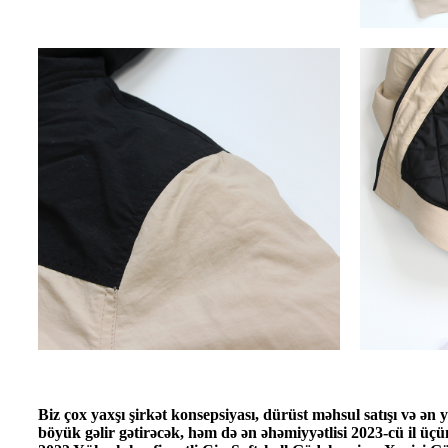
Biz çox yaxşı şirkət konsepsiyası, dürüst məhsul satışı və ən y
böyük gəlir gətirəcək, həm də ən əhəmiyyətlisi 2023-cü il üç