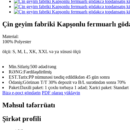
Çin geyim fabriki Kapşonlu fermuarlı gödək
Material:
100% Polyester
ölçü: S, M, L, XK, XXL və ya xüsusi ölçü
Min.Sifariş:
500 ədəd/rəng
RƏNG:
Fərdiləşdirilmiş
EST.Tarix:
PP nümunəsi təsdiq edildikdən 45 gün sonra
Ödəniş:
Görünən T/T 30% depozit və B/L surətindən sonra 70%
Paket:
Daxili paket: 1 çoxlu torbaya 1 ədəd; Xarici paket: Standart
Bizə e-poçt göndərin
PDF olaraq yükləyin
Məhsul təfərrüatı
Şirkət profili