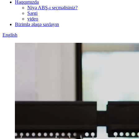
Haqqımızda
Niyə ABŞ-ı seçməlisiniz?
Sərgi
video
Bizimlə əlaqə saxlayın
English