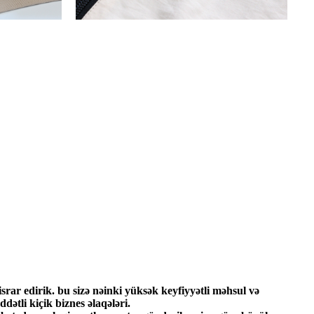
israr edirik. bu sizə nəinki yüksək keyfiyyətli məhsul və
ətli kiçik biznes əlaqələri.