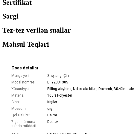
Sertifikat
Sərgi
Tez-tez verilən suallar
Məhsul Teqləri
Əsas detallar
Mənşə yeri:
Zhejiang, Çin
Model nömrəsi:
DFY2331305
Xüsusiyyət:
Pilling 
Material:
100% Polyester
Cins:
Kişilər
Mövsüm:
qış
Qol Üslubu:
Daimi
7 gün nümunə
Dəstək
sifariş müddəti: