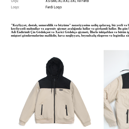
Ölçü:
XS-SML-XL-XXL-3XL və Fərdi
Loqo:
Fərdi Loqo
"Keyfiyyət, dəstək, səmərəlilik və böyümə" nəzəriyyəsinə sadiq qalaraq, biz yerli 
keyfiyyətli məhsullar və aqressiv qiymət aralığında həllər və görkəmli həllər. Bu gü
Adi Endirimli Çin Gödəkçəsi və Xarici Gödəkçə qiyməti, İllərlə inkişafdan və bütün işç
müştəri göndərmələrinə malikdir, hava nəqliyyatı, beynəlxalq ekspress və logistika xi