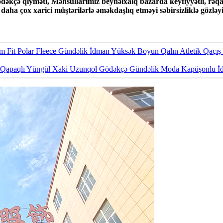
ödəkçə qiyməti, Məhsullarımız beynəlxalq bazarda keyfiyyətli, rəq
daha çox xarici müştərilərlə əməkdaşlıq etməyi səbirsizliklə gözləyi
it Polar Fleece Gündəlik İdman Yüksək Boyun Qalın Atletik Qaçış J
lu Qapaqlı Yüngül Xaki Uzunqol Gödəkçə Gündəlik Moda Kapüşonlu 