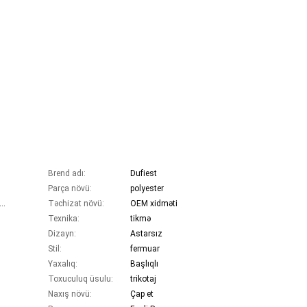
Brend adı:
Dufiest
Parça növü:
polyester
əleyhinə, Nəfəs ala bilən, Davamlı, Büzülmə əleyhinə, Böyük Ölçü
Təchizat növü:
OEM xidməti
Texnika:
tikmə
Dizayn:
Astarsız
Stil:
fermuar
Yaxalıq:
Başlıqlı
Toxuculuq üsulu:
trikotaj
Naxış növü:
Çap et