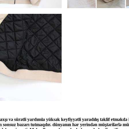
axşı və sürətli yardımla yüksək keyfiyyətli yaradılış təklif etməkdə 
ün sonsuz bazarı tutmaqdır. dünyanın hər yerindən müştərilərlə müdd