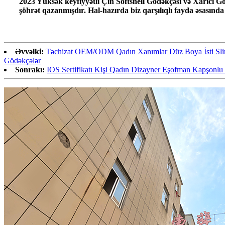
2023 Yüksək keyfiyyətli Çin Softshell Gödəkçəsi və Xarici G
şöhrət qazanmışdır. Hal-hazırda biz qarşılıqlı fayda əsasında 
Əvvəlki:
Təchizat OEM/ODM Qadın Xanımlar Düz Boya İsti Slim F
Gödəkçələr
Sonrakı:
IOS Sertifikatı Kişi Qadın Dizayner Eşofman Kapşon