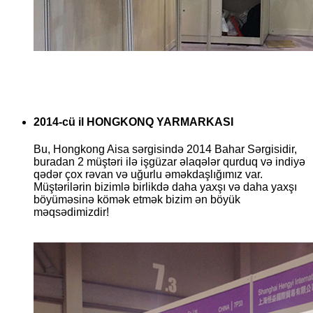
2014-cü il HONGKONQ YARMARKASI
Bu, Hongkong Aisa sərgisində 2014 Bahar Sərgisidir,
buradan 2 müştəri ilə işgüzar əlaqələr qurduq və indiyə
qədər çox rəvan və uğurlu əməkdaşlığımız var.
Müştərilərin bizimlə birlikdə daha yaxşı və daha yaxşı
böyüməsinə kömək etmək bizim ən böyük
məqsədimizdir!