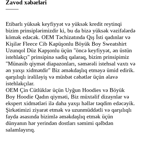
Zavod xəbərləri
Etibarlı yüksək keyfiyyət və yüksək kredit reytinqi
bizim prinsiplərimizdir ki, bu da bizə yüksək vəzifələrdə
kömək edəcək. OEM Təchizatında Qış İsti qadınlar və
Kişilər Fleece Cib Kapüşonlu Böyük Boy Sweatshirt
Uzunqol Düz Kapşonlu üçün "öncə keyfiyyət, ən üstün
istehlakçı" prinsipinə sadiq qalaraq, bizim prinsipimiz
"Münasib qiymət diapazonları, səmərəli istehsal vaxtı və
ən yaxşı xidmətdir" Biz əməkdaşlıq etməyə ümid edirik.
qarşılıqlı irəliləyiş və müsbət cəhətlər üçün əlavə
istehlakçılar.
OEM Çin Cütlüklər üçün Uyğun Hoodies və Böyük
Boy Hoodie Qadın qiyməti, Biz müxtəlif dizaynlar və
ekspert xidmətləri ilə daha yaxşı həllər təqdim edəcəyik.
Şirkətimizi ziyarət etmək və uzunmüddətli və qarşılıqlı
fayda əsasında bizimlə əməkdaşlıq etmək üçün
dünyanın hər yerindən dostları səmimi qəlbdən
salamlayırıq.