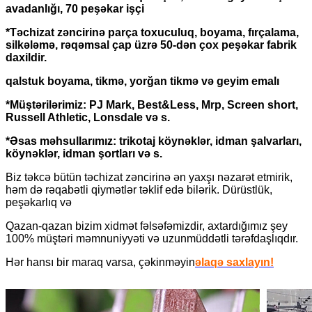
avadanlığı, 70 peşəkar işçi
*Təchizat zəncirinə parça toxuculuq, boyama, fırçalama,
silkələmə, rəqəmsal çap üzrə 50-dən çox peşəkar fabrik
daxildir.
qalstuk boyama, tikmə, yorğan tikmə və geyim emalı
*Müştərilərimiz: PJ Mark, Best&Less, Mrp, Screen short,
Russell Athletic, Lonsdale və s.
*Əsas məhsullarımız: trikotaj köynəklər, idman şalvarları,
köynəklər, idman şortları və s.
Biz təkcə bütün təchizat zəncirinə ən yaxşı nəzarət etmirik,
həm də rəqabətli qiymətlər təklif edə bilərik. Dürüstlük,
peşəkarlıq və
Qazan-qazan bizim xidmət fəlsəfəmizdir, axtardığımız şey
100% müştəri məmnuniyyəti və uzunmüddətli tərəfdaşlıqdır.
Hər hansı bir maraq varsa, çəkinməyin
əlaqə saxlayın!