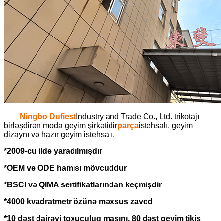
Ningbo Dufiest
Industry and Trade Co., Ltd. trikotajı
birləşdirən moda geyim şirkətidir
parça
istehsalı, geyim
dizaynı və hazır geyim istehsalı.
*2009-cu ildə yaradılmışdır
*OEM və ODE hamısı mövcuddur
*BSCI və QIMA sertifikatlarından keçmişdir
*4000 kvadratmetr özünə məxsus zavod
*10 dəst dairəvi toxuculuq maşını, 80 dəst geyim tikiş