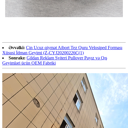
Əvvəlki:
Çin Ucuz qiymət Aibort Tez Quru Velosiped Forması
Xüsusi İdman Geyimi (Z-CYJ20200226C(1)
Sonrakı:
Gildan Reklam Sviteri Pullover Payız və Qış
Geyimləri üçün OEM Fabriki