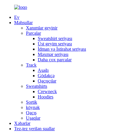
Ev
Məhsullar
Xanımlar geyinir
Parçalar
Sweatshirt seriyası
Üst geyim seriyası
İdman və İstirahət seriyası
Məxmər seriyası
Daha çox parçalar
Track
Aşağı
Gödəkçə
Qaçışçılar
Sweatshirts
Crewneck
Hoodies
Şortik
köynək
Qaçış
Uşaqlar
Xəbərlər
Tez-tez verilən suallar