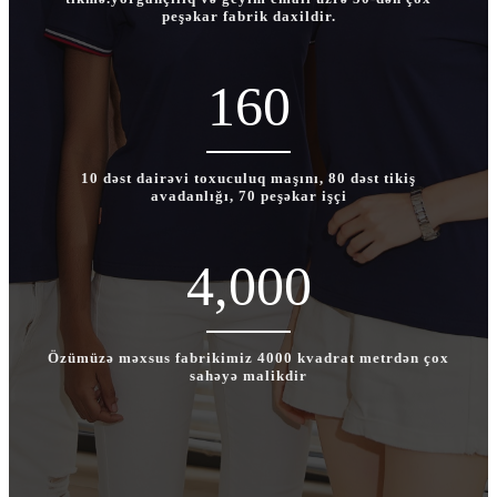
peşəkar fabrik daxildir.
160
10 dəst dairəvi toxuculuq maşını, 80 dəst tikiş
avadanlığı, 70 peşəkar işçi
4,000
Özümüzə məxsus fabrikimiz 4000 kvadrat metrdən çox
sahəyə malikdir