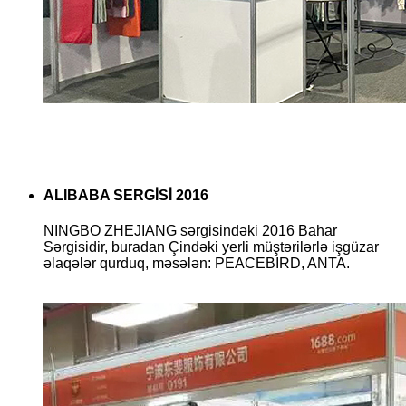
ALIBABA SERGİSİ 2016
NINGBO ZHEJIANG sərgisindəki 2016 Bahar
Sərgisidir, buradan Çindəki yerli müştərilərlə işgüzar
əlaqələr qurduq, məsələn: PEACEBIRD, ANTA.