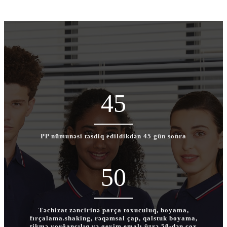
45
PP nümunəsi təsdiq edildikdən 45 gün sonra
50
Təchizat zəncirinə parça toxuculuq, boyama,
fırçalama.shaking, rəqəmsal çap, qalstuk boyama,
tikmə.yorğançılıq və geyim emalı üzrə 50-dən çox