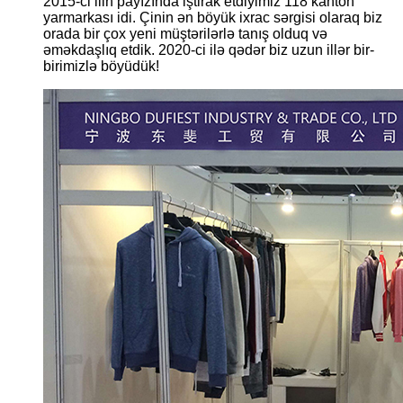
2015-ci ilin payızında iştirak etdiyimiz 118 kanton
yarmarkası idi. Çinin ən böyük ixrac sərgisi olaraq biz
orada bir çox yeni müştərilərlə tanış olduq və
əməkdaşlıq etdik. 2020-ci ilə qədər biz uzun illər bir-
birimizlə böyüdük!