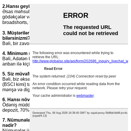
2.Hansı geyim növlərini istehsal edirsiniz?
Əsas məhsullarımız sweatshirt, kapüşonlu gödəkçə,
gödəkçələr və alt paltarlar, kürək yaxa, sweatshorts,
broadshorts, t-shirt， parçalardır.
3. Müştərilər üçün OEM və ya ODM və ya şəxsi etiket edə
bilərsinizmi?
Bəli, bir zavod olaraq, OEM və ODM hamısı mövcuddur.
4. Minimum sifariş miqdarınız varmı?
Bəli, Adətən bizim MOQ 1000pcs / rəngdir. Ancaq stok parça
anbarı ilə kiçik miqdarda daha az MOQ sifariş edə bilərik.
5. Siz müvafiq sənədləri təqdim edə bilərsinizmi?
Bəli, biz əksər sənədləri, o cümlədən Audit Sertifikatlarını
(BSCI kimi) təmin edə bilərik; Sığorta; Tələb olunduqda
mənşə və digər ixrac sənədləri.
6. Hansı növ ödəniş üsullarını qəbul edirsiniz?
Ödəniş müddətimiz sifariş təsdiqləndikdə əvvəlcədən 30%
depozit, 70% balans B/L surətinə qarşı ödənilir.
7. Nümunələrin haqqı və ETD vaxtı Toplu istehsallar
nədir?
Nümunələr üçün çatdırılma müddəti təxminən 7 gündür.