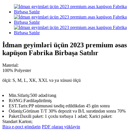
İdman geyimləri üçün 2023 premium əsas
kapüşon Fabrika Birbaşa Satılır
Material:
100% Polyester
ölçü: S, M, L, XK, XXL və ya xüsusi ölçü
Min.Sifariş:
500 ədəd/rəng
RƏNG:
Fərdiləşdirilmiş
EST.Tarix:
PP nümunəsi təsdiq edildikdən 45 gün sonra
Ödəniş:
Görünən T/T 30% depozit və B/L surətindən sonra 70%
Paket:
Daxili paket: 1 çoxlu torbaya 1 ədəd; Xarici paket:
Standart Karton;
Bizə e-poçt göndərin
PDF olaraq yükləyin