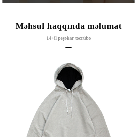
Məhsul haqqında məlumat
14+il peşəkar təcrübə